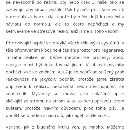
se nevědomě do režimu boj nebo útěk … naše tělo se
zaktivuje, aby situaci zvládlo. Pak by měla přijít fáze využití
potenciálu aktivace těla a poté by mělo dojít k uvolnění a
návratu do normálu, ale to často nepřichází a my
setrváváme ve stresové reakci, aniž jsme si toho vědomi.
Přetrvávající napětí se dotýká všech tělesných systémů. V
těle připraveném k boji není čas ani prostor pro regeneraci,
imunitní reakce ani běžné metabolické procesy, apod.
energie musí být investovaná jinam. V oblasti psychiky
dochází také ke změnám. Ať už je to například snížený práh
reaktivnosti na jakýkoliv podnět, protože jsme zkrátka
připraveni k reakci… nespavost nebo neschopnost se
soustředit. Myšlenky se chovají jako splašená opice
skákající ze stromu na strom. A to to beru opravdu letem
světem, protože hlavním důvodem, proč tohle píšu, je
podělit se o jeden z nástrojů, jak napětí v těle snížit.
Variant, jak z bludného kruhu ven, je mnoho. Můžeme