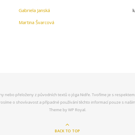
Gabriela Janská
l
Martina Švarcová
y nebo přeloženy z původních textů o jóga Nidře. Tvoříme je s respektem,
o prosíme o shovívavost a případné používání těchto informací pouze s n
Theme by
WP Royal
.
BACK TO TOP