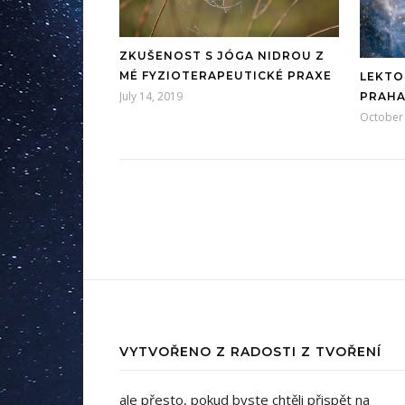
ZKUŠENOST S JÓGA NIDROU Z
MÉ FYZIOTERAPEUTICKÉ PRAXE
LEKTO
July 14, 2019
PRAH
October 
VYTVOŘENO Z RADOSTI Z TVOŘENÍ
ale přesto, pokud byste chtěli přispět na