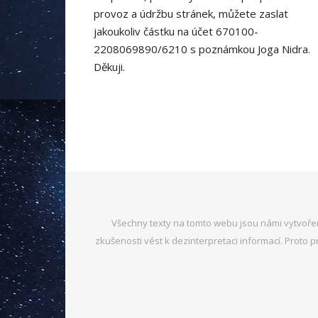
provoz a údržbu stránek, můžete zaslat
jakoukoliv částku na účet 670100-
2208069890/6210 s poznámkou Joga Nidra.
Děkuji.
Všechny texty na tomto webu jsou námi vytvořen
zkušenosti vést k dezinterpretaci informací. Prot