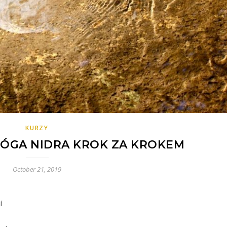
KURZY
 JÓGA NIDRA KROK ZA KROKEM
October 21, 2019
í