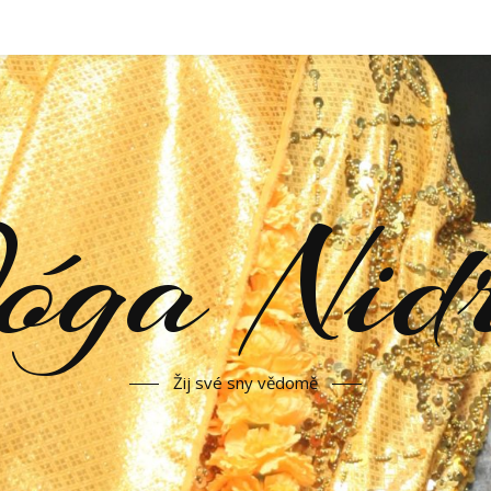
óga Nid
Žij své sny vědomě