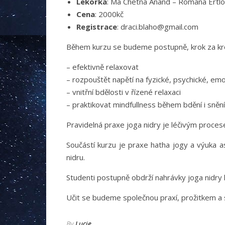
Lekorka
: Ma Chetna Anand – Romana Ertl
Cena
: 2000kč
Registrace
: draci.blaho@gmail.com
Během kurzu se budeme postupně, krok za kr
– efektivně relaxovat
– rozpouštět napětí na fyzické, psychické, emo
– vnitřní bdělosti v řízené relaxaci
– praktikovat mindfullness během bdění i snění
Pravidelná praxe joga nidry je léčivým proces
Součástí kurzu je praxe hatha jogy a výuka a
nidru.
Studenti postupně obdrží nahrávky joga nidry 
Učit se budeme společnou praxí, prožitkem a 
By
Lucie