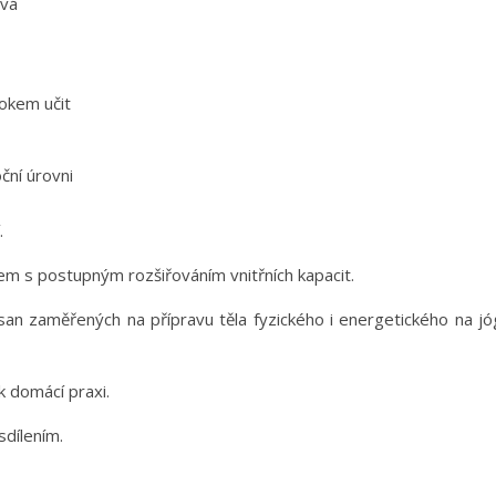
ová
okem učit
ční úrovni
.
em s postupným rozšiřováním vnitřních kapacit.
san zaměřených na přípravu těla fyzického i energetického na jó
k domácí praxi.
sdílením.