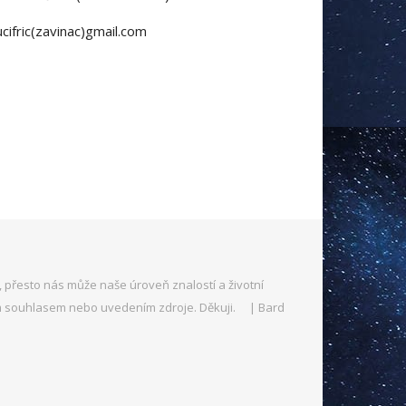
ucifric(zavinac)gmail.com
 přesto nás může naše úroveň znalostí a životní
aším souhlasem nebo uvedením zdroje. Děkuji. |
Bard